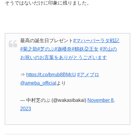
そうではないだけに印象に残りました。
最高の誕生日プレゼント
#マハーバーラタ戦記
#菊之助
#芝のぶ
#迦楼奈
#鶴妖朶王女
#沢山の
お祝いのお言葉をありがとうございます
⇒
https://t.co/brrub8BMcU
#アメブロ
@ameba_official
より
— 中村芝のぶ (@wakasibakai)
November 8,
2023