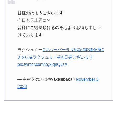
皆様おはようございます
今日も天上界にて
皆様にご観劇頂けるのを心よりお待ち申し上
げております
ラクシュミー
#マハーバーラタ戦記
#歌舞伎座
#
芝のぶ
#ラクシュミー
#当日券ございます
pic.twitter.com/2gxIqnQJzA
— 中村芝のぶ (@wakasibakai)
November 3,
2023