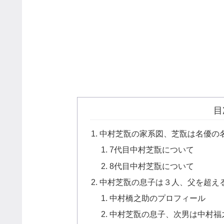
目
中村芝翫の家系図、芝翫は名優の
7代目中村芝翫について
8代目中村芝翫について
中村芝翫の息子は３人、父を超え
中村橋之助のプロフィール
中村芝翫の息子、次男は中村福