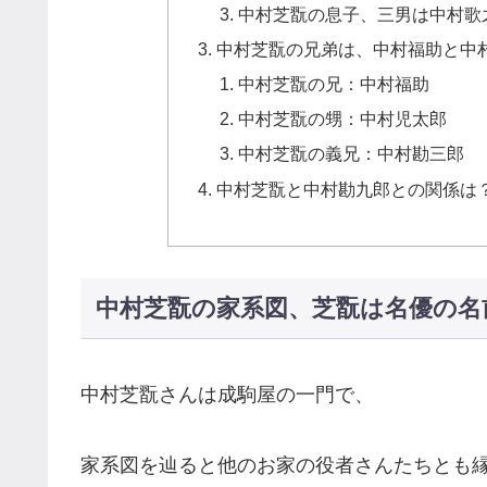
中村芝翫の息子、三男は中村歌
中村芝翫の兄弟は、中村福助と中
中村芝翫の兄：中村福助
中村芝翫の甥：中村児太郎
中村芝翫の義兄：中村勘三郎
中村芝翫と中村勘九郎との関係は
中村芝翫の家系図、芝翫は名優の名
中村芝翫さんは成駒屋の一門で、
家系図を辿ると他のお家の役者さんたちとも