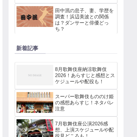
田中泯の息子、妻、学歴を
調査！浜辺美波との関係
は？ダンサーと俳優どっ
ち？
新着記事
8月歌舞伎座納涼歌舞伎
2026！あらすじと感想とス
ケジュールや配役も！
スーパー歌舞伎もののけ姫
の感想あらすじ！ネタバレ
注意
7月歌舞伎座公演2026感
想、上演スケジュールや配
役見どころも！