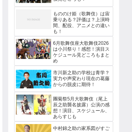
もののけ姫（歌舞伎）は宙
乗りある？評価は？上演時
間、配役、アニメとの違い
も！
6月歌舞伎座大歌舞伎2026
は小川祭り！感想！演目ス
ケジュール見どころもまと
め
市川新之助の学校は青学？
実力や声変わり現在の葛藤
からの脱皮に期待！
團菊祭5月大歌舞伎（尾上
辰之助襲名披露）公演の感
想！演目、スケジュール、
あらすじも
中村錦之助の家系図がすご