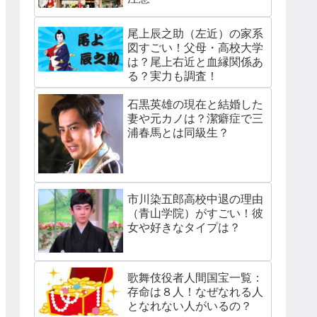
尾上辰之助（左近）の家系
図すごい！父母・高校大学
は？尾上右近と血縁関係あ
る？実力も調査！
石黒英雄の現在と結婚した
妻や元カノは？潔癖症で三
浦春馬とは同級生？
市川染五郎高校中退の理由
（青山学院）がすごい！彼
女や好きなタイプは？
歌舞伎役者人間国宝一覧：
存命は８人！なぜなれる人
となれない人がいるの？