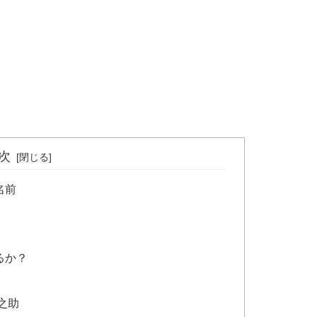
次
名前
るか？
之助