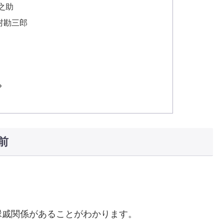
之助
村勘三郎
？
前
縁戚関係があることがわかります。