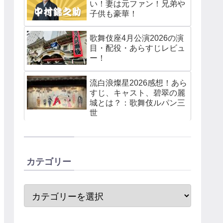
い！妻は元ファン！兄弟や
子供も豪華！
歌舞伎座4月公演2026の演
目・配役・あらすじレビュ
ー！
流白浪燦星2026感想！あら
すじ、キャスト、碧翠の麗
城とは？：歌舞伎ルパン三
世
カテゴリー