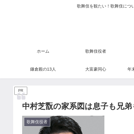
歌舞伎を観たい！歌舞伎につい
ホーム
歌舞伎役者
鎌倉殿の13人
大富豪同心
年
PR
中村芝翫の家系図は息子も兄弟
歌舞伎役者