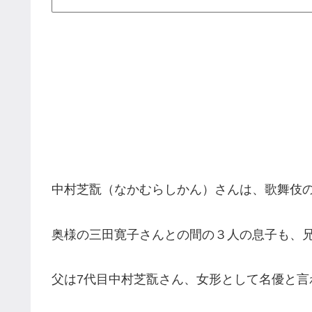
中村芝翫（なかむらしかん）さんは、歌舞伎
奥様の三田寛子さんとの間の３人の息子も、
父は7代目中村芝翫さん、女形として名優と言