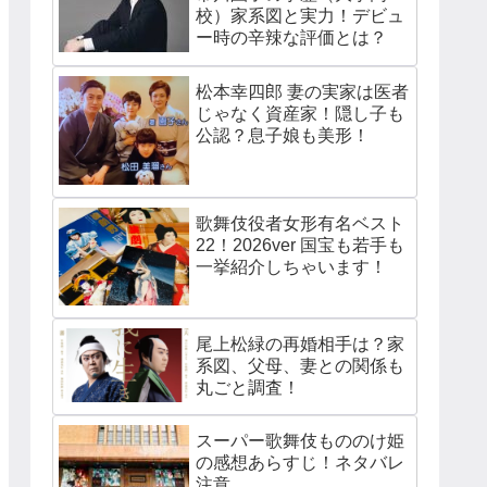
校）家系図と実力！デビュ
ー時の辛辣な評価とは？
松本幸四郎 妻の実家は医者
じゃなく資産家！隠し子も
公認？息子娘も美形！
歌舞伎役者女形有名ベスト
22！2026ver 国宝も若手も
一挙紹介しちゃいます！
尾上松緑の再婚相手は？家
系図、父母、妻との関係も
丸ごと調査！
スーパー歌舞伎もののけ姫
の感想あらすじ！ネタバレ
注意