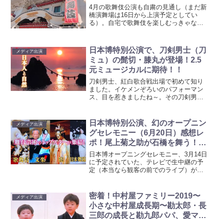
4月の歌舞伎公演も自粛の見通し（まだ新
橋演舞場は16日から上演予定としてい
る）。自宅で歌舞伎を楽しむっきゃない
よってことで、歌舞伎役者が出演するテ
レビ番組情報を集めました。日にちごと
にご紹介、情報はどんどん追記していき
日本博特別公演で、刀剣男士（刀
メディア出演
ます。放送時間や内容は...
ミュ）の髭切・膝丸が登場！2.5
元ミュージカルに期待！！
刀剣男士、紅白歌合戦出場で初めて知り
ました。イケメンぞろいのパフォーマン
ス、目を惹きましたね～。その刀剣男士
は、日本博オープニングセレモニーでも
パフォーマンスを披露します。＊残念な
ことですが、日本博オープニングセレモ
日本博特別公演、幻のオープニン
メディア出演
ニーは、中止となりました...
グセレモニー（6月20日）感想レ
ポ！尾上菊之助が石橋を舞う！追
記6/20
日本博オープニングセレモニー、3月14日
に予定されていた、テレビで生中継の予
定（本当なら観客の前でのライブ）が、
直前に中止になりました。が、そこで発
表されるはずだった芸能の一部が、テレ
ビ放映されることがわかりました。
密着！中村屋ファミリー2019〜
メディア出演
(adsbygoogl...
小さな中村屋成長期〜勘太郎・長
三郎の成長と勘九郎パパ、愛ママ