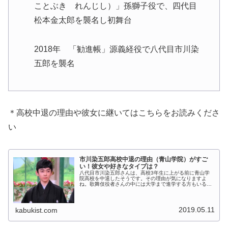
ことぶき れんじし）」孫獅子役で、四代目
松本金太郎を襲名し初舞台
2018年 「勧進帳」源義経役で八代目市川染
五郎を襲名
＊高校中退の理由や彼女に継いてはこちらをお読みくださ
い
市川染五郎高校中退の理由（青山学院）がすご
い！彼女や好きなタイプは？
八代目市川染五郎さんは、高校3年生に上がる前に青山学
院高校を中退したそうです。その理由が気になりますよ
ね。歌舞伎役者さんの中には大学まで進学する方もいるの
になぜ中退なのか？実はその理由がすごいのです。美男子
（イケメンよりも高貴なイメージ）ぶ...
2019.05.11
kabukist.com