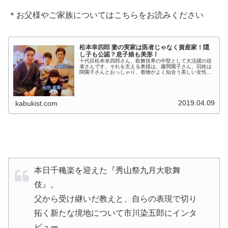
＊お父様やご家族についてはこちらをお読みください
松本幸四郎 妻の実家は医者じゃなく資産家！隠
し子も公認？息子娘も美形！
十代目松本幸四郎さん、歌舞伎界の中堅として大活躍の役
者さんです。それを支える奥様は、藤間園子さん、旧姓は
関園子さんとおっしゃり、着物がよく似合う美しい女性で
す。その奥様のご実家が大変な資産家であるという噂やお
二人の馴れ初め、そして隠し子騒動...
2019.04.09
kabukist.com
本日千穐楽を迎えた『秀山祭九月大歌舞
伎』。
父から受け継いだ教えと、自らの表現で切り
拓く新たな境地について市川染五郎にインタ
ビュー。