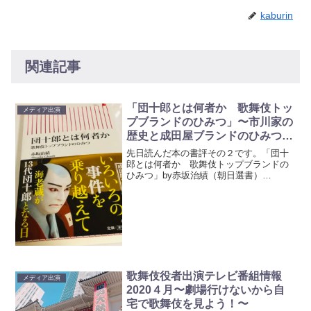
kaburin
関連記事
「団十郎とは何者か 歌舞伎トッ
メディア出演
プブランドのひみつ」〜市川家の
歴史と成田屋ブランドのひみつと
は？〜【書評】その2
先日読んだ本の書評その２です。「団十
郎とは何者か 歌舞伎トップブランドの
ひみつ」by赤坂治績（朝日選書）
(adsbygoogle = window.adsbygoogle ||
[]).push({});成田屋ブランドのひみつを知
る市川団...
歌舞伎役者出演テレビ番組情報
メディア出演
2020４月〜劇場行けないから自
宅で歌舞伎を見よう！〜