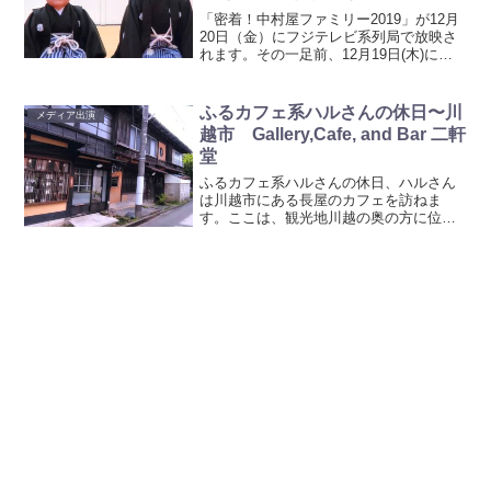
の奮闘！見逃した方はこちら！
「密着！中村屋ファミリー2019」が12月
20日（金）にフジテレビ系列局で放映さ
れます。その一足前、12月19日(木)に、
中村屋の小さな役者勘太郎君、長三郎君
の成長を追う、「密着！中村屋ファミリ
ー“小さな中村屋”成長記イッキ見せSP」
ふるカフェ系ハルさんの休日〜川
メディア出演
も放映...
越市 Gallery,Cafe, and Bar 二軒
堂
ふるカフェ系ハルさんの休日、ハルさん
は川越市にある長屋のカフェを訪ねま
す。ここは、観光地川越の奥の方に位置
します。弁天横丁という路地をまっすぐ
進んでいくと現れる長屋の建物。この中
に目指すカフェがあるのです。昔の建物
を今の時代に合った使い方に...