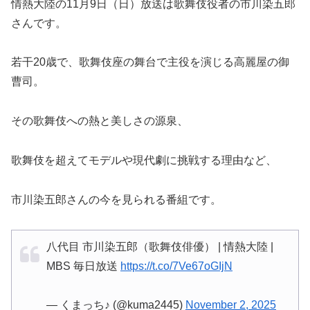
情熱大陸の11月9日（日）放送は歌舞伎役者の市川染五郎
さんです。
若干20歳で、歌舞伎座の舞台で主役を演じる高麗屋の御
曹司。
その歌舞伎への熱と美しさの源泉、
歌舞伎を超えてモデルや現代劇に挑戦する理由など、
市川染五郎さんの今を見られる番組です。
八代目 市川染五郎（歌舞伎俳優） | 情熱大陸 |
MBS 毎日放送
https://t.co/7Ve67oGIjN
— くまっち♪ (@kuma2445)
November 2, 2025