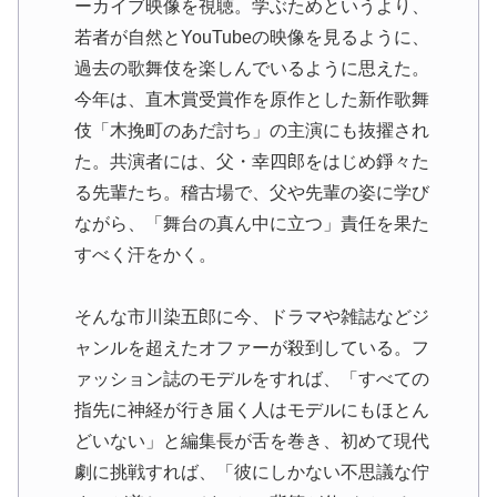
ーカイブ映像を視聴。学ぶためというより、
若者が自然とYouTubeの映像を見るように、
過去の歌舞伎を楽しんでいるように思えた。
今年は、直木賞受賞作を原作とした新作歌舞
伎「木挽町のあだ討ち」の主演にも抜擢され
た。共演者には、父・幸四郎をはじめ錚々た
る先輩たち。稽古場で、父や先輩の姿に学び
ながら、「舞台の真ん中に立つ」責任を果た
すべく汗をかく。
そんな市川染五郎に今、ドラマや雑誌などジ
ャンルを超えたオファーが殺到している。フ
ァッション誌のモデルをすれば、「すべての
指先に神経が行き届く人はモデルにもほとん
どいない」と編集長が舌を巻き、初めて現代
劇に挑戦すれば、「彼にしかない不思議な佇