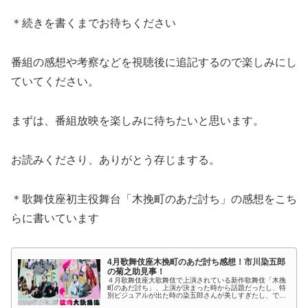
＊続きを書くまでお待ちください
番組の感想や考察などを視聴後に追記するので楽しみにし
ていてください。
まずは、番組放映を楽しみに待ちたいと思います。
お読みくださり、ありがとう存じまする。
＊歌舞伎座初主役舞台「木挽町のあだ討ち」の感想をこち
らに書いています
4月歌舞伎座木挽町のあだ討ち感想！市川染五郎
の菊之助見事！
４月歌舞伎座大歌舞伎で上演されている新作歌舞伎「木挽
町のあだ討ち」、上演が決まった時から話題だったし、特
別ビジュアルが出た時の染五郎さんが美しすぎたし、で絶
対に観たいと思っていました。昨日観てきたので、その感