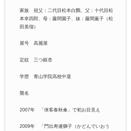
家族 祖父：二代目松本白鸚、父：十代目松
本幸四郎、母：藤間園子、妹：藤間薫子（松
田美瑠）
屋号 高麗屋
定紋 三つ銀杏
学歴 青山学院高校中退
襲名
2007年 「侠客春秋傘」で初お目見え
2009年 「門出寿連獅子（かどんでいおう