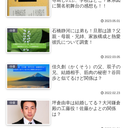
寺島しのぶ、学校はどこ？家系図
に襲名初舞台の感想も！！
2023.05.01
石橋静河には弟も！旦那は誰？父
俳優
親・母親・兄姉、家族構成と熱愛
彼氏について調査！
2022.03.05
佳久創（かくそう）の父、双子の
俳優
兄、結婚相手、筋肉の秘密？谷田
歩と似てるけど関係は？
2022.02.23
坪倉由幸は結婚してる？大河鎌倉
俳優
殿の工藤役！佐藤かよとの関係
は？