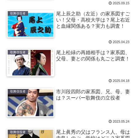
2025.09.15
尾上辰之助（左近）の家系図すご
歌舞伎役者
い！父母・高校大学は？尾上右近
と血縁関係ある？実力も調査！
2025.04.23
尾上松緑の再婚相手は？家系図、
歌舞伎役者
父母、妻との関係も丸ごと調査！
2025.04.18
市川段四郎の家系図、兄、母、妻
歌舞伎役者
は？スーパー歌舞伎の立役者
2023.05.24
尾上眞秀の父はフランス人、母は
歌舞伎役者