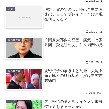
2022.01.31
仲野太賀の父の若い頃は？中野英
俳優
雄はチョロでブレイクしたけど現
在何してる？
2021.07.11
片岡秀太郎さん死因（病気）と家
歌舞伎役者
系図、愛之助の父、仁左衛門の兄
2021.05.27
波野瓔子の家系図と兄弟！夫尾上
歌舞伎役者
菊五郎との馴れ初め、父は中村吉
右衛門！
2020.09.30
尾上松也のまとめ：イケメン歌舞
まとめ
伎役者をまるっと紹介！