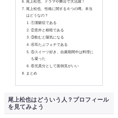
尾上松也、ドラマや舞台で大活躍！
尾上松也、性格に関する６つの噂。本当
はどうなの？
①潔癖症である
②意外と根暗である
③飲むと陽気になる
④耳たぶフェチである
⑤スイーツ好き、自粛期間中は料理に
も凝った
⑥兄貴分として面倒見がいい
まとめ
尾上松也はどういう人？プロフィール
を見てみよう