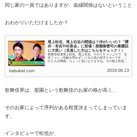
同じ家の一員ではありますが、血縁関係はないということ
おわかりいただけましたか？
尾上松也、尾上右近の関係は？仲がいいの？「櫻
井・有吉THE夜会」に登場！梨園御曹司の暴露話
に大笑い（見逃した方はこちらをチェック！）
歌舞伎役者尾上松也、尾上右近。そのイケメンぶりで、女
性ファン（年齢を問わず）に大人気の若手スターです。こ
の２人の関係、ちょっと気になりますね。その尾上松也と
尾上右近が、6月13日（木）放映の、TBS系のトークバラ
エティ番組「櫻井・有吉THE...
2019.06.13
kabukist.com
歌舞伎界は、梨園という歌舞伎のお家の格が高く、
そのお家によって序列がある程度決まってしまっていま
す。
インタビューで松也が、