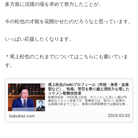
多方面に活躍の場を求めて努力したことが、
今の松也の才能を花開かせたのだろうなと思っています。
いっぱい応援したくなります。
＊尾上松也のこれまでについてはこちらにも書いていま
す。
尾上松也のwikiプロフィール（学校・身長・血液
型など）、性格。苦労を乗り越え演技力も増した
イケメン歌舞伎役者
歌舞伎役者 2代目尾上松也、キリッとした涼しい瞳が印
象的なイケメン役者です。歌舞伎では、粋のいい若衆や、
お姫様の役までこなし、新春の浅草歌舞伎では旗頭を務め
るなど、若手役者を牽引する姿も見られます。最近は、テ
レビでも姿を見ることも多い、尾上...
2019.03.03
kabukist.com