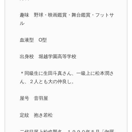
趣味 野球・映画鑑賞・舞台鑑賞・フットサ
ル
血液型 O型
出身校 堀越学園高等学校
＊同級生に生田斗真さん、一級上に松本潤さ
ん、２人とも大の仲良し。
屋号 音羽屋
定紋 抱き若松
二代目尾上松也襲名 １９９０年５月「伽羅