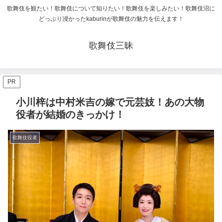
歌舞伎を観たい！歌舞伎について知りたい！歌舞伎を楽しみたい！歌舞伎沼に
どっぷり浸かったkaburinが歌舞伎の魅力を伝えます！
歌舞伎三昧
PR
小川梓は中村米吉の嫁で元芸妓！あの大物
役者が結婚のきっかけ！
歌舞伎役者