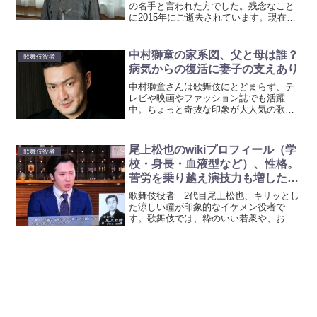
の名手と言われた方でした。残念なこと
に2015年にご逝去されています。現在
は、息子の坂東巳之助さんが、その意志
を継ぎ歌舞伎役者として活躍されていま
す。私が歌舞伎にハマるきっかけを作っ
中村獅童の家系図、父と母は誰？
歌舞伎役者
たのが、八十助時代の坂...
病気からの復活に妻子の支えあり
中村獅童さんは歌舞伎にとどまらず、テ
レビや映画やファッション誌でも活躍
中。ちょっと奇抜な印象が大人気の歌舞
伎役者さんです。最近は、超歌舞伎で、
若者からの支持も急上昇です！テクノロ
ジーと伝統の融合、新たな表現にチャレ
尾上松也のwikiプロフィール（学
歌舞伎役者
ンジしている中村獅童さんの...
校・身長・血液型など）、性格。
苦労を乗り越え演技力も増したイ
ケメン歌舞伎役者
歌舞伎役者 2代目尾上松也、キリッとし
た涼しい瞳が印象的なイケメン役者で
す。歌舞伎では、粋のいい若衆や、お姫
様の役までこなし、新春の浅草歌舞伎で
は旗頭を務めるなど、若手役者を牽引す
る姿も見られます。最近は、テレビでも
姿を見ることも多い、尾上...