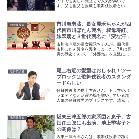
の中でも美しい顔立ちで人気が高いで
す。父も祖父も親戚も歌舞伎役者という
名門の御曹司で、その家系図のすごいこ
と！イケメンに加えて若手の中でも努力
家と言われています。彼女の噂も気にな
市川海老蔵、長女麗禾ちゃんが四
りますよね。そんな中村隼人...
歌舞伎役者
代目市川ぼたん襲名、叔母寿紅、
妹翠扇と３世代襲名に「変な汗か
きました」（？）
市川海老蔵の長女麗禾ちゃんが、四代目
市川ぼたん襲名を襲名しました。7月は長
男の勸玄くんが、「外郎売」を立派に務
めて、話題になったばかり。
(adsbygoogle = window.adsbygoogle ||
[]).push({});麗...
尾上右近の髪型はおしゃれ！ツー
歌舞伎役者
ブロックは歌舞伎役者のスタンダ
ードらしい
歌舞伎役者の尾上右近さん、ドラマやバ
ラエティなど活躍の場を増やしている超
人気の歌舞伎界のプリンスです。清元界
でもかな（清元栄寿太夫という顔もあり
ます）？そんな右近さんの髪型がかっこ
いい～って評判です。わりと頻繁に髪型
坂東三津五郎の家系図と息子、古
歌舞伎役者
を変えている気もしますが...
畑任三郎にも出演、池上季実子と
の関係は？
坂東三津五郎さんは、歌舞伎役者で踊り