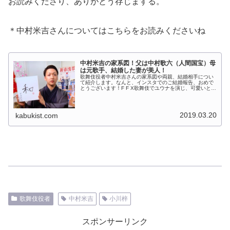
お読みくださり、ありがとう存じまする。
＊中村米吉さんについてはこちらをお読みくださいね
中村米吉の家系図！父は中村歌六（人間国宝）母
は元歌手、結婚した妻が美人！
歌舞伎役者中村米吉さんの家系図や両親、結婚相手につい
て紹介します。なんと、インスタでのご結婚報告、おめで
とうございます！F F X歌舞伎でユウナを演じ、可愛いと人
気急上昇！実力派の若手女形、タレ目がチャームポイント
で可愛いのですが、結構毒舌...
2019.03.20
kabukist.com
歌舞伎役者
中村米吉
小川梓
スポンサーリンク