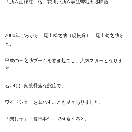
「助六由縁江戸桜」花川戸助六実は曽我五郎時致
2000年ごろから、尾上松之助（現松緑）、尾上菊之助ら
と、
平成の三之助ブームを巻き起こし、人気スターとなりま
す。
若い頃は豪放磊落な態度で、
ワイドショーを賑わすことも度々ありました。
「隠し子」「暴行事件」で検索すると、