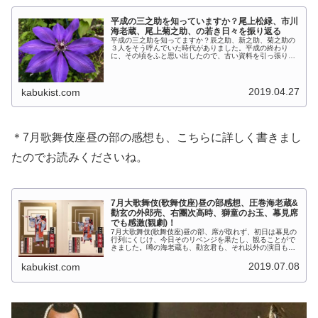
平成の三之助を知っていますか？尾上松緑、市川
海老蔵、尾上菊之助、の若き日々を振り返る
平成の三之助を知ってますか？辰之助、新之助、菊之助の
３人をそう呼んでいた時代がありました。平成の終わり
に、その頃をふと思い出したので、古い資料を引っ張り出
してみました。 (adsbygoogle = window.adsbygoogle |...
2019.04.27
kabukist.com
＊7月歌舞伎座昼の部の感想も、こちらに詳しく書きまし
たのでお読みくださいね。
7月大歌舞伎(歌舞伎座)昼の部感想、圧巻海老蔵&
勸玄の外郎売、右團次高時、獅童のお玉、幕見席
でも感激(観劇)！
7月大歌舞伎(歌舞伎座)昼の部、席が取れず、初日は幕見の
行列にくじけ、今日そのリベンジを果たし、観ることがで
きました。噂の海老蔵も、勸玄君も、それ以外の演目も、
期待を上回って超よかったです。 (adsbygoogle =
window.ad...
2019.07.08
kabukist.com