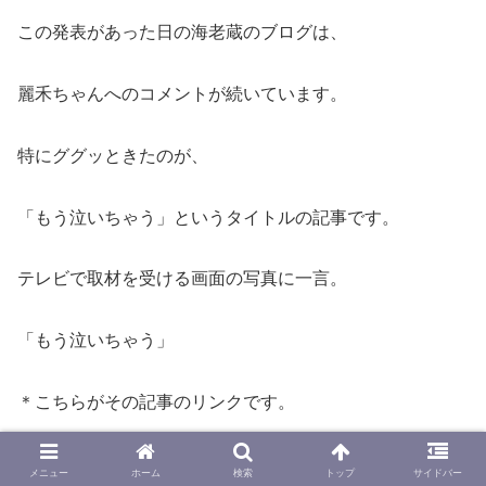
この発表があった日の海老蔵のブログは、
麗禾ちゃんへのコメントが続いています。
特にググッときたのが、
「もう泣いちゃう」というタイトルの記事です。
テレビで取材を受ける画面の写真に一言。
「もう泣いちゃう」
＊こちらがその記事のリンクです。
404エラー｜Ameba(アメーバブログ)
メニュー
ホーム
検索
トップ
サイドバー