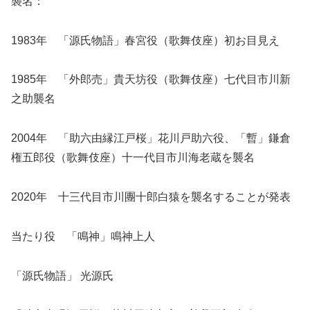
襲名：
1983年 「源氏物語」春宮役（歌舞伎座）初お目見え
1985年 「外郎売」貴天坊役（歌舞伎座）七代目市川新
之助襲名
2004年 「助六由縁江戸桜」花川戸助六役、「暫」鎌倉
権五郎役（歌舞伎座）十一代目市川海老蔵を襲名
2020年 十三代目市川團十郎白猿を襲名することが発表
当たり役 「鳴神」鳴神上人
「源氏物語」 光源氏