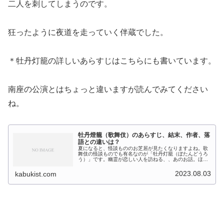
二人を刺してしまうのです。
狂ったように夜道を走っていく伴蔵でした。
＊牡丹灯籠の詳しいあらすじはこちらにも書いています。
南座の公演とはちょっと違いますが読んでみてください
ね。
牡丹燈籠（歌舞伎）のあらすじ、結末、作者、落
語との違いは？
夏になると、怪談もののお芝居が見たくなりますよね。歌
舞伎の怪談ものでも有名なのが「牡丹灯籠（ぼたんどうろ
う）」です。幽霊が恋しい人を訪ねる、、あのお話。ほと
んどの人は、その幽霊登場場面しかご存知ないかもしれま
せんが、その先の、人間の業を描い...
2023.08.03
kabukist.com