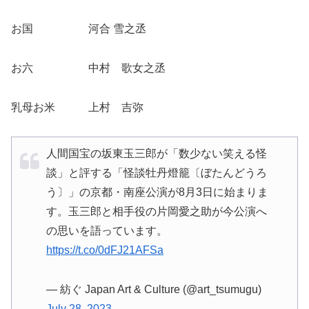
お国 河合 雪之丞
お六 中村 歌女之丞
乳母お米 上村 吉弥
人間国宝の坂東玉三郎が「数少ない笑える怪
談」と評する「怪談牡丹燈籠〔ぼたんどうろ
う〕」の京都・南座公演が8月3日に始まりま
す。玉三郎と相手役の片岡愛之助が今公演へ
の思いを語っています。
https://t.co/0dFJ21AFSa
— 紡ぐ Japan Art & Culture (@art_tsumugu)
July 28, 2023