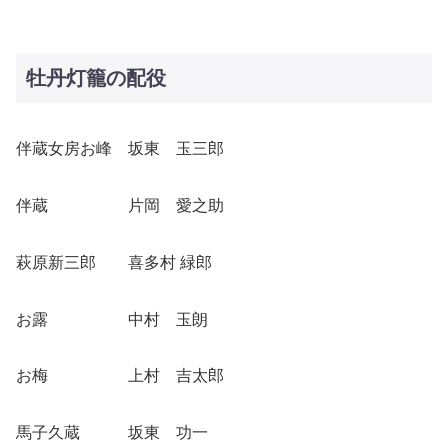
牡丹灯籠の配役
伴蔵女房お峰 坂東 玉三郎
伴蔵 片岡 愛之助
萩原新三郎 喜多村 緑郎
お露 中村 玉朗
お梅 上村 吉太郎
馬子久蔵 坂東 功一