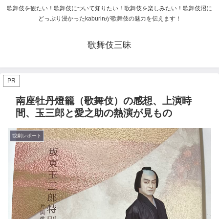
歌舞伎を観たい！歌舞伎について知りたい！歌舞伎を楽しみたい！歌舞伎沼に
どっぷり浸かったkaburinが歌舞伎の魅力を伝えます！
歌舞伎三昧
PR
南座牡丹燈籠（歌舞伎）の感想、上演時
間、玉三郎と愛之助の熱演が見もの
観劇レポート