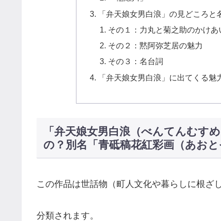
「弁天娘女男白浪」の見どころと
その１：力丸と菊之助のかけあ
その２：黙阿弥芝居の魅力
その３：名台詞
「弁天娘女男白浪」に出てくる魅
「弁天娘女男白浪（べんてんむす
の？別名「青砥稿花紅彩画（あおと
この作品は世話物（町人文化や暮らしに根ざ
分類されます。