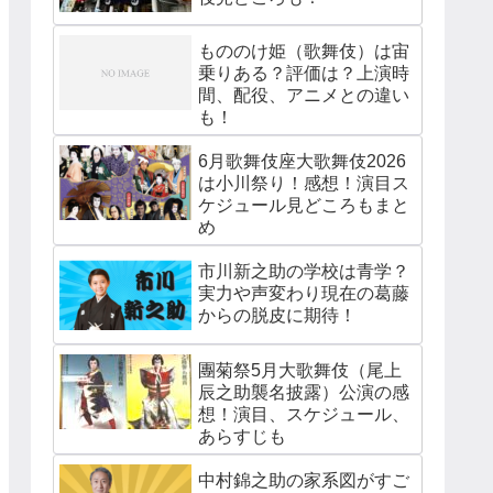
もののけ姫（歌舞伎）は宙
乗りある？評価は？上演時
間、配役、アニメとの違い
も！
6月歌舞伎座大歌舞伎2026
は小川祭り！感想！演目ス
ケジュール見どころもまと
め
市川新之助の学校は青学？
実力や声変わり現在の葛藤
からの脱皮に期待！
團菊祭5月大歌舞伎（尾上
辰之助襲名披露）公演の感
想！演目、スケジュール、
あらすじも
中村錦之助の家系図がすご