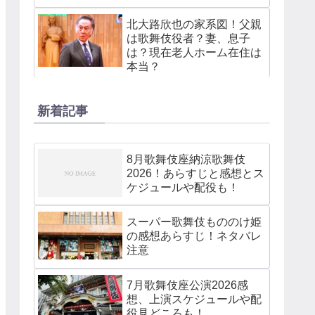
北大路欣也の家系図！父親
は歌舞伎役者？妻、息子
は？現在老人ホーム在住は
本当？
新着記事
8月歌舞伎座納涼歌舞伎
2026！あらすじと感想とス
ケジュールや配役も！
スーパー歌舞伎もののけ姫
の感想あらすじ！ネタバレ
注意
7月歌舞伎座公演2026感
想、上演スケジュールや配
役見どころも！