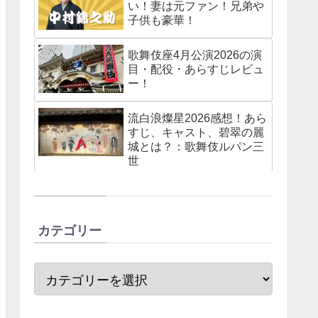
い！妻は元ファン！兄弟や
子供も豪華！
歌舞伎座4月公演2026の演
目・配役・あらすじレビュ
ー！
流白浪燦星2026感想！あら
すじ、キャスト、碧翠の麗
城とは？：歌舞伎ルパン三
世
カテゴリー