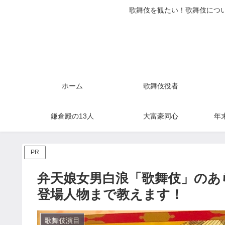
歌舞伎を観たい！歌舞伎につい
ホーム
歌舞伎役者
鎌倉殿の13人
大富豪同心
年
PR
弁天娘女男白浪「歌舞伎」のあ
登場人物まで教えます！
歌舞伎演目