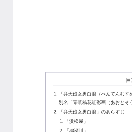
目
「弁天娘女男白浪（べんてんむす
別名「青砥稿花紅彩画（あおとぞう
「弁天娘女男白浪」のあらすじ
「浜松屋」
「稲瀬川」