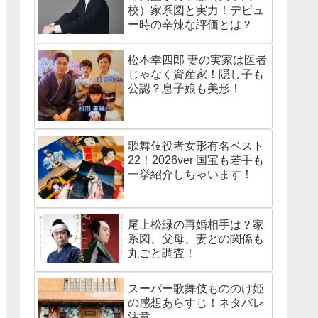
校）家系図と実力！デビュ
ー時の辛辣な評価とは？
松本幸四郎 妻の実家は医者
じゃなく資産家！隠し子も
公認？息子娘も美形！
歌舞伎役者女形有名ベスト
22！2026ver 国宝も若手も
一挙紹介しちゃいます！
尾上松緑の再婚相手は？家
系図、父母、妻との関係も
丸ごと調査！
スーパー歌舞伎もののけ姫
の感想あらすじ！ネタバレ
注意