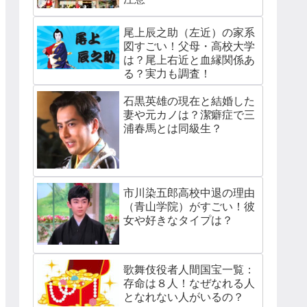
尾上辰之助（左近）の家系
図すごい！父母・高校大学
は？尾上右近と血縁関係あ
る？実力も調査！
石黒英雄の現在と結婚した
妻や元カノは？潔癖症で三
浦春馬とは同級生？
市川染五郎高校中退の理由
（青山学院）がすごい！彼
女や好きなタイプは？
歌舞伎役者人間国宝一覧：
存命は８人！なぜなれる人
となれない人がいるの？