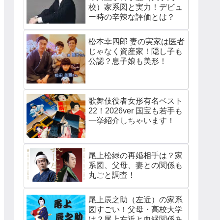
校）家系図と実力！デビュ
ー時の辛辣な評価とは？
松本幸四郎 妻の実家は医者
じゃなく資産家！隠し子も
公認？息子娘も美形！
歌舞伎役者女形有名ベスト
22！2026ver 国宝も若手も
一挙紹介しちゃいます！
尾上松緑の再婚相手は？家
系図、父母、妻との関係も
丸ごと調査！
尾上辰之助（左近）の家系
図すごい！父母・高校大学
は？尾上右近と血縁関係あ