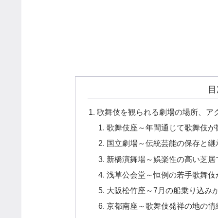
目
歌舞伎を観られる劇場の場所、ア
歌舞伎座～年間通じて歌舞伎が
国立劇場～伝統芸能の保存と継
新橋演舞場～娯楽性の高い芝居
浅草公会堂～恒例の若手歌舞伎
大阪松竹座～7月の船乗り込み
京都南座～歌舞伎発祥の地の情