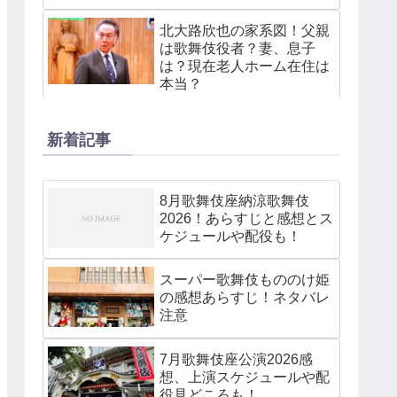
北大路欣也の家系図！父親
は歌舞伎役者？妻、息子
は？現在老人ホーム在住は
本当？
新着記事
8月歌舞伎座納涼歌舞伎
2026！あらすじと感想とス
ケジュールや配役も！
スーパー歌舞伎もののけ姫
の感想あらすじ！ネタバレ
注意
7月歌舞伎座公演2026感
想、上演スケジュールや配
役見どころも！