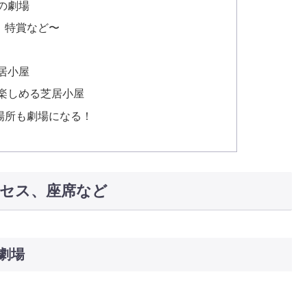
の劇場
、特賞など〜
居小屋
楽しめる芝居小屋
場所も劇場になる！
セス、座席など
劇場