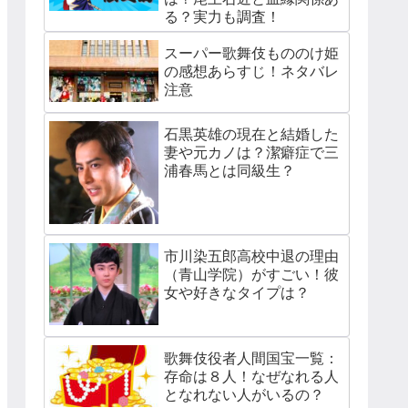
る？実力も調査！
スーパー歌舞伎もののけ姫
の感想あらすじ！ネタバレ
注意
石黒英雄の現在と結婚した
妻や元カノは？潔癖症で三
浦春馬とは同級生？
市川染五郎高校中退の理由
（青山学院）がすごい！彼
女や好きなタイプは？
歌舞伎役者人間国宝一覧：
存命は８人！なぜなれる人
となれない人がいるの？