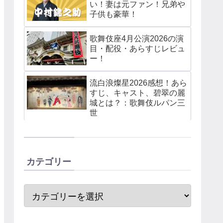
い！妻は元ファン！兄弟や
子供も豪華！
歌舞伎座4月公演2026の演
目・配役・あらすじレビュ
ー！
流白浪燦星2026感想！あら
すじ、キャスト、碧翠の麗
城とは？：歌舞伎ルパン三
世
カテゴリー