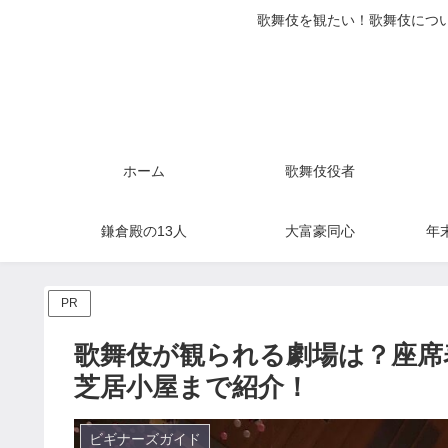
歌舞伎を観たい！歌舞伎につい
ホーム
歌舞伎役者
鎌倉殿の13人
大富豪同心
年
PR
歌舞伎が観られる劇場は？座席
芝居小屋まで紹介！
ビギナーズガイド