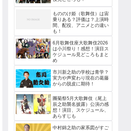
もののけ姫（歌舞伎）は宙
乗りある？評価は？上演時
間、配役、アニメとの違い
も！
6月歌舞伎座大歌舞伎2026
は小川祭り！感想！演目ス
ケジュール見どころもまと
め
市川新之助の学校は青学？
実力や声変わり現在の葛藤
からの脱皮に期待！
團菊祭5月大歌舞伎（尾上
辰之助襲名披露）公演の感
想！演目、スケジュール、
あらすじも
中村錦之助の家系図がすご