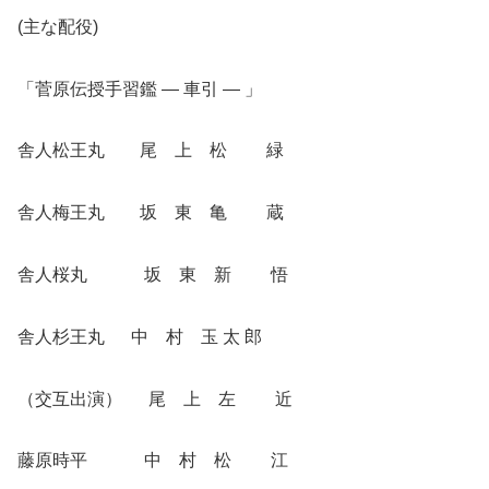
(主な配役)
「菅原伝授手習鑑 ― 車引 ― 」
舎人松王丸 尾 上 松 緑
舎人梅王丸 坂 東 亀 蔵
舎人桜丸 坂 東 新 悟
舎人杉王丸 中 村 玉 太 郎
（交互出演） 尾 上 左 近
藤原時平 中 村 松 江