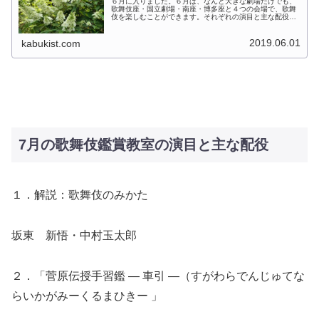
６月に入りました。６月は、なんと大きな劇場だけでも、
歌舞伎座・国立劇場・南座・博多座と４つの会場で、歌舞
伎を楽しむことができます。それぞれの演目と主な配役を
まとめました。お近くの方、関心のある演目や役者目当て
の方、今月も歌舞伎を観に行きまし...
2019.06.01
kabukist.com
7月の歌舞伎鑑賞教室の演目と主な配役
１．解説：歌舞伎のみかた
坂東 新悟・中村玉太郎
２．「菅原伝授手習鑑 ― 車引 ―（すがわらでんじゅてな
らいかがみーくるまひきー 」