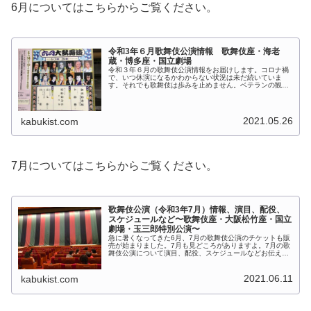
6月についてはこちらからご覧ください。
令和3年６月歌舞伎公演情報 歌舞伎座・海老
蔵・博多座・国立劇場
令和３年６月の歌舞伎公演情報をお届けします。コロナ禍
で、いつ休演になるかわからない状況は未だ続いていま
す。それでも歌舞伎は歩みを止めません。ベテランの観る
べき一本、新作歌舞伎、鑑賞教室など、観られる時が観る
タイミング。あなたの歌舞伎が見つか...
2021.05.26
kabukist.com
7月についてはこちらからご覧ください。
歌舞伎公演（令和3年7月）情報、演目、配役、
スケジュールなど〜歌舞伎座・大阪松竹座・国立
劇場・玉三郎特別公演〜
急に暑くなってきた6月、7月の歌舞伎公演のチケットも販
売が始まりました。7月も見どころがありますよ。7月の歌
舞伎公演について演目、配役、スケジュールなどお伝えし
ます。７月３日に中村亀鶴さんがコロナ陽性判定になった
ということで、大阪松竹座、国...
2021.06.11
kabukist.com