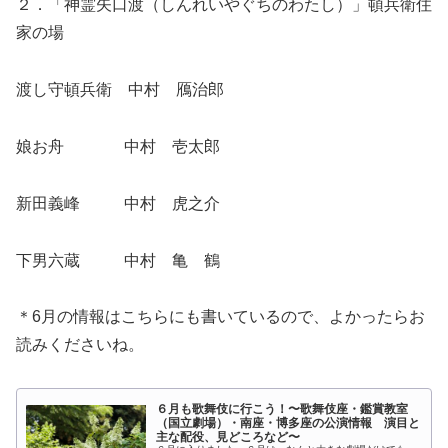
２．「神霊矢口渡（しんれいやぐちのわたし）」頓兵衛住
家の場
渡し守頓兵衛 中村 鴈治郎
娘お舟
中村 壱太郎
新田義峰
中村 虎之介
下男六蔵
中村 亀 鶴
＊6月の情報はこちらにも書いているので、よかったらお
読みくださいね。
６月も歌舞伎に行こう！〜歌舞伎座・鑑賞教室
（国立劇場）・南座・博多座の公演情報 演目と
主な配役、見どころなど〜