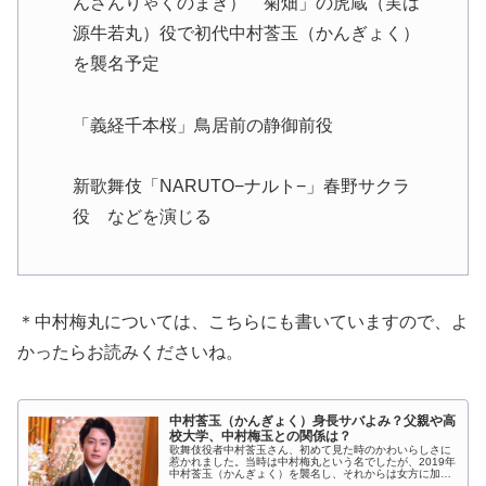
んさんりゃくのまき） 菊畑」の虎蔵（実は
源牛若丸）役で初代中村莟玉（かんぎょく）
を襲名予定
「義経千本桜」鳥居前の静御前役
新歌舞伎「NARUTO−ナルト−」春野サクラ
役 などを演じる
＊中村梅丸については、こちらにも書いていますので、よ
かったらお読みくださいね。
中村莟玉（かんぎょく）身長サバよみ？父親や高
校大学、中村梅玉との関係は？
歌舞伎役者中村莟玉さん、初めて見た時のかわいらしさに
惹かれました。当時は中村梅丸という名でしたが、2019年
中村莟玉（かんぎょく）を襲名し、それからは女方に加え
て立役でも凛々しさを発揮しています。中村莟玉さんは、