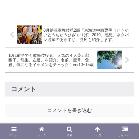
8月納涼歌舞伎第2部「東海道中膝栗毛（とうか
いどうちゅうひざくりげ）2019」感想。ネタバ
レ必須のあらすじ、見所も紹介します。
10代前半でも歌舞伎役者、人気の４人染五郎、
團子、龍生、左近、を紹介、名前、屋号、父
親、気になるイケメンをチェック！ver10~15歳
コメント
コメントを書き込む
ホーム
歌舞伎役者
メニュー
ホーム
検索
トップ
サイドバー