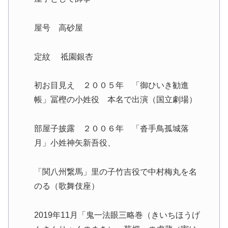
屋号 高砂屋
定紋 祗園銀杏
初お目見え ２００５年 「御ひいき勧進
帳」冨樫の小姓役 本名で出演（国立劇場）
部屋子披露 ２００６年 「沓手鳥孤城落
月」小姓神矢新吾役、
「関八州繋馬」里の子竹吉役で中村梅丸を名
のる（歌舞伎座）
2019年11月「鬼一法眼三略巻（きいちほうげ