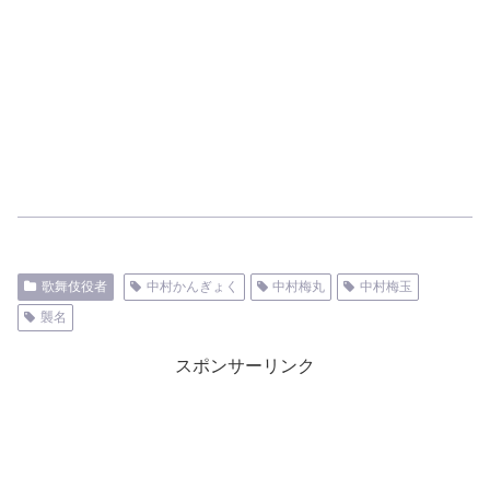
歌舞伎役者
中村かんぎょく
中村梅丸
中村梅玉
襲名
スポンサーリンク