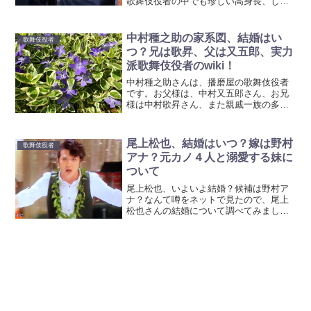
歌舞伎役者の中でも珍しい高身長、しか
も女形。役者としては不利ではないか？
と言われる長身を、生かしてのご活躍が
目覚ましい方なんです。年齢も34歳と微
中村種之助の家系図、結婚はい
歌舞伎役者
妙なお年頃なので、いよ...
つ？兄は歌昇、父は又五郎、実力
派歌舞伎役者のwiki！
中村種之助さんは、播磨屋の歌舞伎役者
です。お父様は、中村又五郎さん、お兄
様は中村歌昇さん、また親戚一族の多く
が歌舞伎役者という、すごい家系の一員
なのですよ。立役も舞踊も素敵ですが、
女方も可愛らしいので何をやっても上手
尾上松也、結婚はいつ？嫁は野村
歌舞伎役者
いなあと思う役者さん！家...
アナ？元カノ４人と溺愛する妹に
ついて
尾上松也、いよいよ結婚？候補は野村ア
ナ？なんて噂をネットで見たので、尾上
松也さんの結婚について調べてみまし
た。結論は、まだ独身です。前田敦子さ
んと「結婚目前！」までいったこともあ
ったし、「結婚したい」とよく話してい
るので、いつ結婚してもおか...