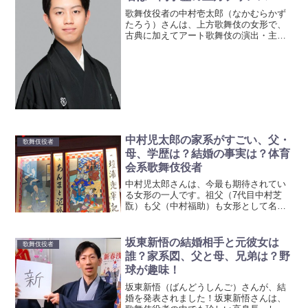
歌舞伎役者の中村壱太郎（なかむらかず
たろう）さんは、上方歌舞伎の女形で、
古典に加えてアート歌舞伎の演出・主演
も務める多彩な才能の持ち主でもありま
す。加えて、学歴も高く、何をやっても
優秀なの？とうっとりしてしまいます。
そんな壱太郎さん、そろそ...
中村児太郎の家系がすごい、父・
歌舞伎役者
母、学歴は？結婚の事実は？体育
会系歌舞伎役者
中村児太郎さんは、今最も期待されてい
る女形の一人です。祖父（7代目中村芝
翫）も父（中村福助）も女形として名を
馳せた役者です。難役と言われる金閣寺
の雪姫や、壇浦兜軍記の阿古屋も演じき
り、益々その存在感が増しています。最
坂東新悟の結婚相手と元彼女は
歌舞伎役者
近は、市川團十郎さんの舞...
誰？家系図、父と母、兄弟は？野
球が趣味！
坂東新悟（ばんどうしんご）さんが、結
婚を発表されました！坂東新悟さんは、