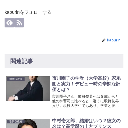
kaburinをフォローする
kaburin
関連記事
市川團子の学歴（大学高校）家系
歌舞伎役者
図と実力！デビュー時の辛辣な評
価とは？
市川團子さん、歌舞伎界へは８歳からと
他の御曹司に比べると、遅くに歌舞伎界
入り。現役大学生でもあり、学業と役者
業を両立しながらの大活躍です。現在、
大きな役を演じる機会も増え、子役の時
からは著しい成長を見せています。その
中村壱太郎、結婚はいつ？彼女の
歌舞伎役者
きっかけが、市川猿之助さ...
名は？高学歴の上方プリンス