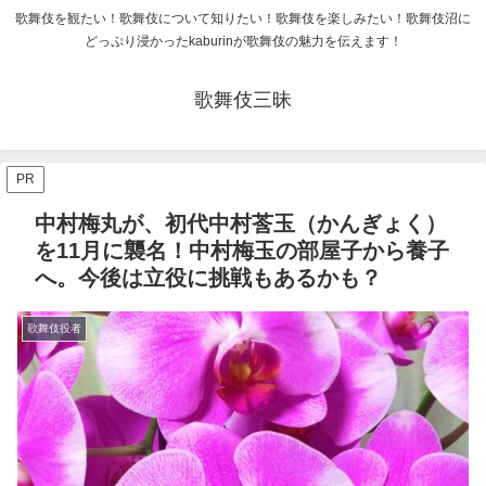
歌舞伎を観たい！歌舞伎について知りたい！歌舞伎を楽しみたい！歌舞伎沼に
どっぷり浸かったkaburinが歌舞伎の魅力を伝えます！
歌舞伎三昧
PR
中村梅丸が、初代中村莟玉（かんぎょく）
を11月に襲名！中村梅玉の部屋子から養子
へ。今後は立役に挑戦もあるかも？
歌舞伎役者