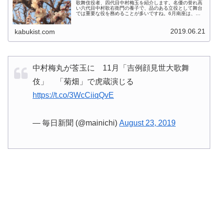
歌舞伎役者、四代目中村梅玉を紹介します。名優の誉れ高
い六代目中村歌右衛門の養子で、品のある立役として舞台
では重要な役を務めることが多いですね。6月南座は、新
歌舞伎NARUTOを上演。そこでも若手に混じって存在感を
見せています。 (adsby...
2019.06.21
kabukist.com
中村梅丸が莟玉に 11月「吉例顔見世大歌舞
伎」 「菊畑」で虎蔵演じる
https://t.co/3WcCiiqQvE
— 毎日新聞 (@mainichi)
August 23, 2019