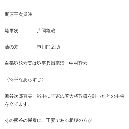
梶原平次景時
堤軍次 片岡亀蔵
藤の方 市川門之助
白毫弥陀六実は弥平兵衛宗清 中村歌六
〈簡単なあらすじ〉
熊谷次郎直実、戦中に平家の若大将敦盛を討ったとの手柄
を立てます。
その熊谷の屋敷に、正妻である相模の方が