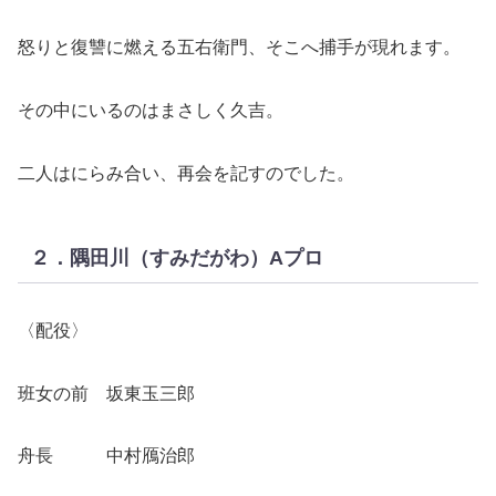
怒りと復讐に燃える五右衛門、そこへ捕手が現れます。
その中にいるのはまさしく久吉。
二人はにらみ合い、再会を記すのでした。
２．隅田川（すみだがわ）Aプロ
〈配役〉
班女の前 坂東玉三郎
舟長 中村鴈治郎