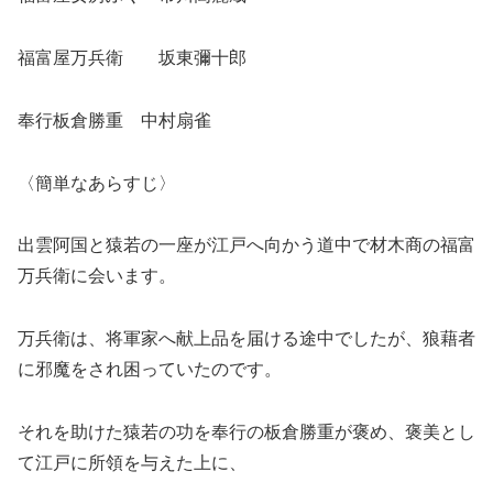
福富屋万兵衛 坂東彌十郎
奉行板倉勝重 中村扇雀
〈簡単なあらすじ〉
出雲阿国と猿若の一座が江戸へ向かう道中で材木商の福富
万兵衛に会います。
万兵衛は、将軍家へ献上品を届ける途中でしたが、狼藉者
に邪魔をされ困っていたのです。
それを助けた猿若の功を奉行の板倉勝重が褒め、褒美とし
て江戸に所領を与えた上に、