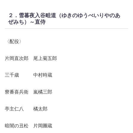
２．雪暮夜入谷畦道（ゆきのゆうべいりやのあ
ぜみち）～直侍
〈配役〉
片岡直次郎 尾上菊五郎
三千歳 中村時蔵
寮番喜兵衛 嵐橘三郎
亭主仁八 橘太郎
暗闇の丑松 片岡團蔵