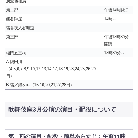
戻駕色相肩
第二部
午後14時開演
熊谷陣屋
14時～
雪暮夜入谷畦道
第三部
午後18時30分
開演
楼門五三桐
18時30分～
A:隅田川
（4,5,6,7,8,9,10,12,13,14,17,18,19,23,24,25,26,29
日）
B:雪／鐘ヶ岬（15,16,20,21,27,28日）
歌舞伎座3月公演の演目・配役について
第一部の演目・配役・簡単あらすじ：午前11時