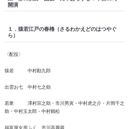
開演
１．猿若江戸の春櫓（さるわかえどのはつやぐ
ら）
〈配役〉
猿若 中村勘九郎
出雲お七 中村七之助
若衆 澤村宗之助・市川男寅・中村虎之介・片岡千之
助・中村玉太郎・中村鶴松
福富屋女房ふく 市川高麗蔵