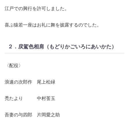
江戸での興行を許可しました。
喜ぶ猿若一座はお礼に舞を披露するのでした。
２．戻駕色相肩（もどりかごいろにあいかた）
〈配役〉
浪速の次郎作 尾上松緑
禿たより 中村莟玉
吾妻の与四郎 片岡愛之助