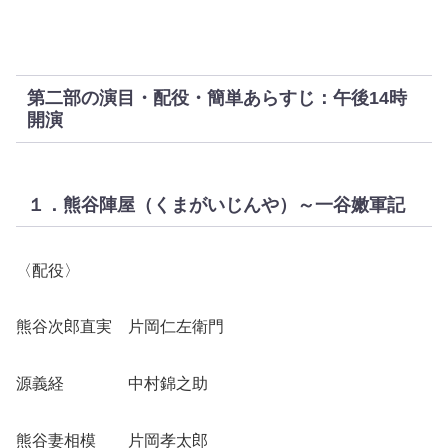
第二部の演目・配役・簡単あらすじ：午後14時
開演
１．熊谷陣屋（くまがいじんや）～一谷嫩軍記
〈配役〉
熊谷次郎直実 片岡仁左衛門
源義経 中村錦之助
熊谷妻相模 片岡孝太郎