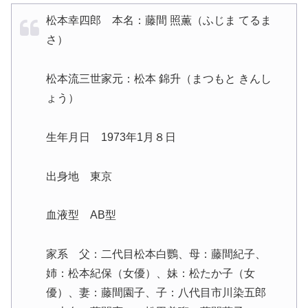
松本幸四郎 本名：藤間 照薫（ふじま てるま
さ）
松本流三世家元：松本 錦升（まつもと きんし
ょう）
生年月日 1973年1月８日
出身地 東京
血液型 AB型
家系 父：二代目松本白鸚、母：藤間紀子、
姉：松本紀保（女優）、妹：松たか子（女
優）、妻：藤間園子、子：八代目市川染五郎