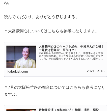
ね。
読んでくださり、ありがとう存じまする。
＊大富豪同心についてはこちらも参考になりますよ。
大富豪同心２のキャスト紹介、中村隼人が２役！
主題歌は竹島宏！原作は？！
大富豪同心２の放映がはじまりました！中村隼人さん主演
の人情型時代劇、見るたびにほんわか気分になれたドラマ
でした。その続編のキャストやあらすじについて紹介しま
す。松本幸四郎さんも出演されるということで、歌舞伎フ
ァンは見逃せませんよ！」 (ad...
2021.04.18
kabukist.com
＊7月の大阪松竹座の舞台についてはこちらも参考になり
ますよ。
歌舞伎公演（令和3年7月）情報、演目、配役、