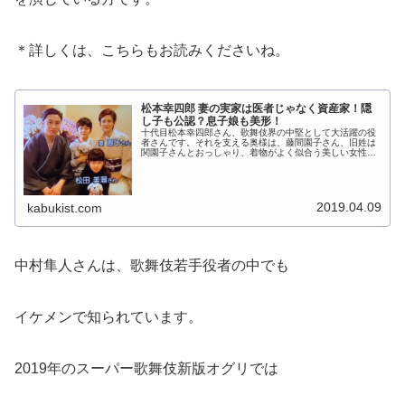
＊詳しくは、こちらもお読みくださいね。
松本幸四郎 妻の実家は医者じゃなく資産家！隠
し子も公認？息子娘も美形！
十代目松本幸四郎さん、歌舞伎界の中堅として大活躍の役
者さんです。それを支える奥様は、藤間園子さん、旧姓は
関園子さんとおっしゃり、着物がよく似合う美しい女性で
す。その奥様のご実家が大変な資産家であるという噂やお
二人の馴れ初め、そして隠し子騒動...
2019.04.09
kabukist.com
中村隼人さんは、歌舞伎若手役者の中でも
イケメンで知られています。
2019年のスーパー歌舞伎新版オグリでは