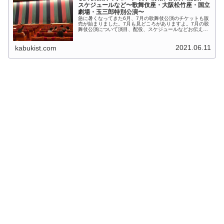
スケジュールなど〜歌舞伎座・大阪松竹座・国立
劇場・玉三郎特別公演〜
急に暑くなってきた6月、7月の歌舞伎公演のチケットも販
売が始まりました。7月も見どころがありますよ。7月の歌
舞伎公演について演目、配役、スケジュールなどお伝えし
ます。７月３日に中村亀鶴さんがコロナ陽性判定になった
ということで、大阪松竹座、国...
2021.06.11
kabukist.com