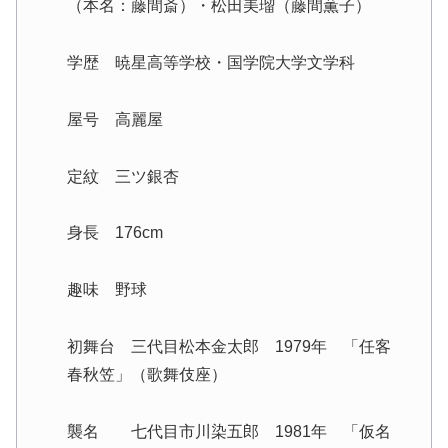
（本名：藤間斎）・松田美瑠（藤間薫子）
学歴 暁星高等学校・国学院大学文学科
屋号 高麗屋
定紋 三ツ銀杏
身長 176cm
趣味 野球
初舞台 三代目松本金太郎 1979年 「任客
春秋笠」（歌舞伎座）
襲名 七代目市川染五郎 1981年 「仮名