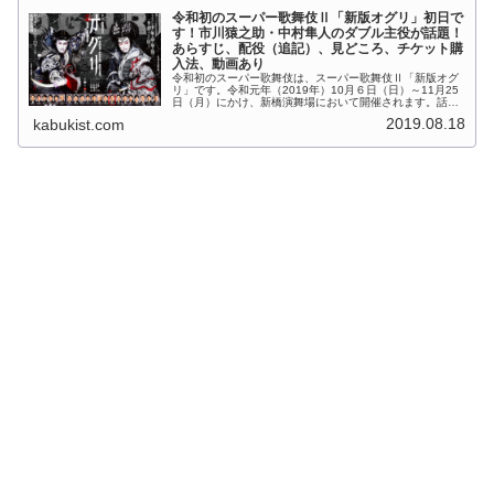
令和初のスーパー歌舞伎Ⅱ「新版オグリ」初日で
す！市川猿之助・中村隼人のダブル主役が話題！
あらすじ、配役（追記）、見どころ、チケット購
入法、動画あり
令和初のスーパー歌舞伎は、スーパー歌舞伎Ⅱ「新版オグ
リ」です。令和元年（2019年）10月６日（日）～11月25
日（月）にかけ、新橋演舞場において開催されます。話題
の作品について、現在わかっている情報をお伝えします。
2019.08.18
kabukist.com
(adsbygoogl...