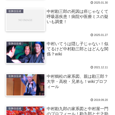
2025.01.30
中村勘三郎の死因は癌じゃなくて
歌舞伎役者
呼吸器疾患！病院や医療ミスの疑
いも調査！
2025.01.27
中村いてうは隠し子じゃない！似
歌舞伎役者
てるけど中村勘三郎とはどんな関
係？wiki
2021.12.11
中村鶴松の家系図、親は勘三郎？
歌舞伎役者
大学・高校・兄弟も！wikiプロフ
ィール
2019.09.20
中村勘九郎の家系図と中村屋一門
歌舞伎役者
のプロフィール！勘九郎と七之助