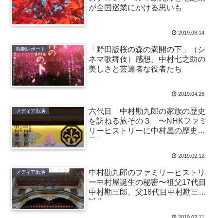
が全国巡業にかける思いも
2019.08.14
「野田版桜の森の満開の下」（シ
観劇レポート
ネマ歌舞伎）感想。中村七之助の
美しさと芸達者な役者たち
2019.04.25
六代目 中村勘九郎の家族の歴史
メディア出演
を訪ねる旅その３ 〜NHKファミ
リーヒストリーに中村屋の歴史を
見た〜
2019.02.12
中村勘九郎のファミリーヒストリ
メディア出演
ー中村屋誕生の秘密〜祖父17代目
中村勘三郎、父18代目中村勘三郎
誕生〜
2019.02.11