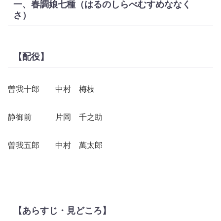
一、春調娘七種（はるのしらべむすめななく
さ）
【配役】
曽我十郎 中村 梅枝
静御前 片岡 千之助
曽我五郎 中村 萬太郎
【あらすじ・見どころ】