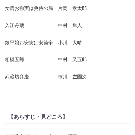
女房お柳実は典侍の局 片岡 孝太郎
入江丹蔵 中村 隼人
銀平娘お安実は安徳帝 小川 大晴
相模五郎 中村 又五郎
武蔵坊弁慶 市川 左團次
【あらすじ・見どころ】