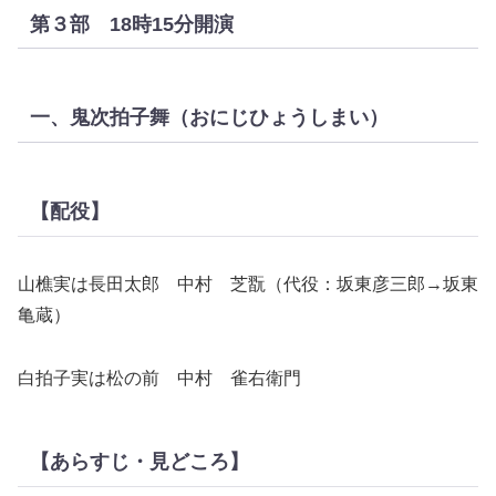
第３部 18時15分開演
一、鬼次拍子舞（おにじひょうしまい）
【配役】
山樵実は長田太郎 中村 芝翫（代役：坂東彦三郎→坂東
亀蔵）
白拍子実は松の前 中村 雀右衛門
【あらすじ・見どころ】