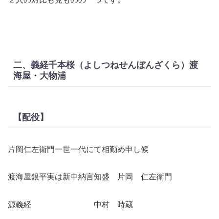
二、義経千本桜（よしつねせんぼんざくら）渡
海屋・大物浦
【配役】
片岡仁左衛門一世一代にて相勤め申し候
渡海屋銀平実は新中納言知盛 片岡 仁左衛門
源義経 中村 時蔵