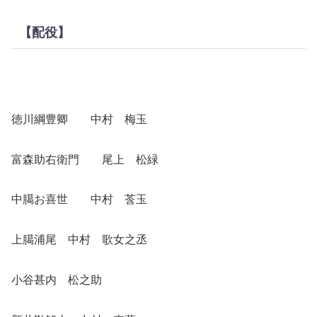
【配役】
徳川綱豊卿 中村 梅玉
富森助右衛門 尾上 松緑
中臈お喜世 中村 莟玉
上臈浦尾 中村 歌女之丞
小谷甚内 松之助