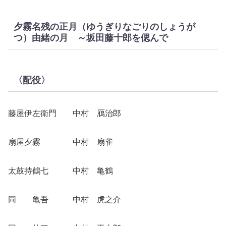
夕霧名残の正月（ゆうぎりなごりのしょうが
つ）由緒の月 ～坂田藤十郎を偲んで
〈配役〉
藤屋伊左衛門 中村 鴈治郎
扇屋夕霧 中村 扇雀
太鼓持鶴七 中村 亀鶴
同 亀吾 中村 虎之介