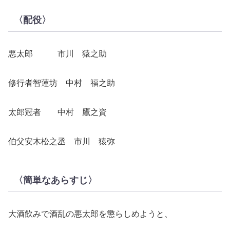
〈配役〉
悪太郎 市川 猿之助
修行者智蓮坊 中村 福之助
太郎冠者 中村 鷹之資
伯父安木松之丞 市川 猿弥
〈簡単なあらすじ〉
大酒飲みで酒乱の悪太郎を懲らしめようと、