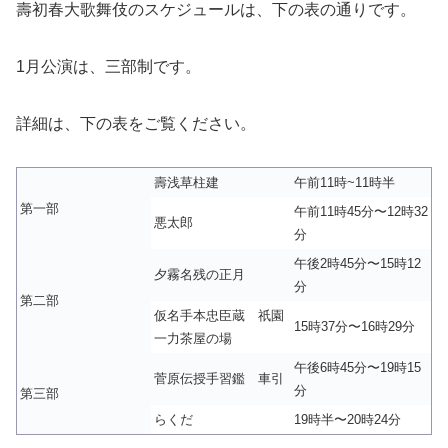
壽初春大歌舞伎のスケジュールは、下の表の通りです。
1月公演は、三部制です。
詳細は、下の表をご覧ください。
壽浅草柱建
午前11時~11時半
第一部
午前11時45分〜12時32
悪太郎
分
午後2時45分〜15時12
夕霧名残の正月
分
第二部
仮名手本忠臣蔵 祇園
15時37分〜16時29分
一力茶屋の場
午後6時45分〜19時15
菅原伝授手習鑑 車引
分
第三部
らくだ
19時半〜20時24分