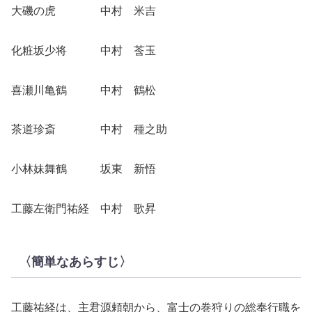
大磯の虎 中村 米吉
化粧坂少将 中村 莟玉
喜瀬川亀鶴 中村 鶴松
茶道珍斎 中村 種之助
小林妹舞鶴 坂東 新悟
工藤左衛門祐経 中村 歌昇
〈簡単なあらすじ〉
工藤祐経は、主君源頼朝から、富士の巻狩りの総奉行職を