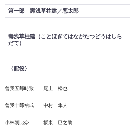
第一部 壽浅草柱建／悪太郎
壽浅草柱建（ことほぎてはながたつどうはしら
だて）
〈配役〉
曽我五郎時致 尾上 松也
曽我十郎祐成 中村 隼人
小林朝比奈 坂東 巳之助