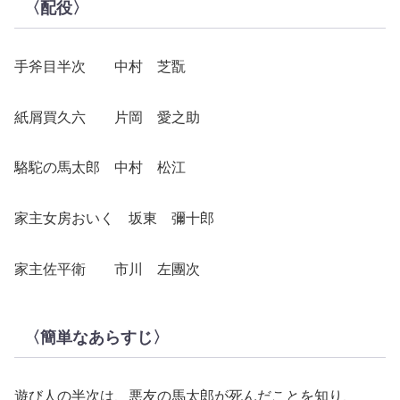
〈配役〉
手斧目半次 中村 芝翫
紙屑買久六 片岡 愛之助
駱駝の馬太郎 中村 松江
家主女房おいく 坂東 彌十郎
家主佐平衛 市川 左團次
〈簡単なあらすじ〉
遊び人の半次は、悪友の馬太郎が死んだことを知り、