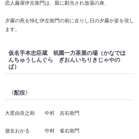
恋人藤屋伊左衛門は、親に勘当され放蕩の身、
夕霧の死を悼む伊左衛門の前に在りし日の夕霧が姿を現し
ます。
仮名手本忠臣蔵 祇園一力茶屋の場（かなでほ
んちゅうしんぐら ぎおんいちりきじゃやの
ば）
〈配役〉
大星由良之助 中村 吉右衛門
遊女おかる 中村 雀右衛門