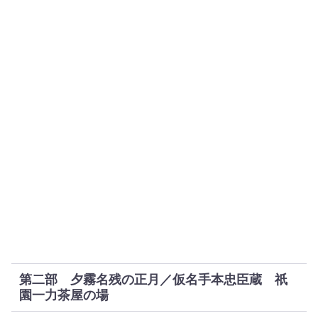
第二部 夕霧名残の正月／仮名手本忠臣蔵 祇
園一力茶屋の場