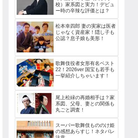
校）家系図と実力！デビュ
ー時の辛辣な評価とは？
松本幸四郎 妻の実家は医者
じゃなく資産家！隠し子も
公認？息子娘も美形！
歌舞伎役者女形有名ベスト
22！2026ver 国宝も若手も
一挙紹介しちゃいます！
尾上松緑の再婚相手は？家
系図、父母、妻との関係も
丸ごと調査！
スーパー歌舞伎もののけ姫
の感想あらすじ！ネタバレ
注意