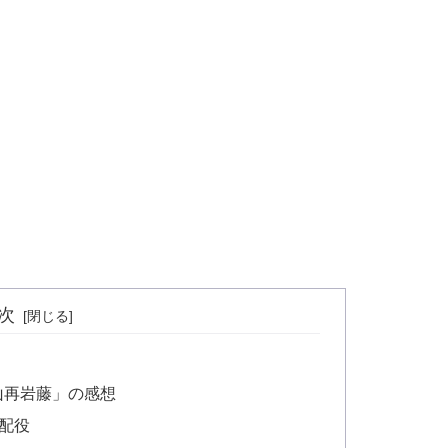
次
山再岩藤」の感想
配役