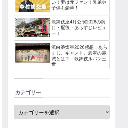
い！妻は元ファン！兄弟や
子供も豪華！
歌舞伎座4月公演2026の演
目・配役・あらすじレビュ
ー！
流白浪燦星2026感想！あら
すじ、キャスト、碧翠の麗
城とは？：歌舞伎ルパン三
世
カテゴリー