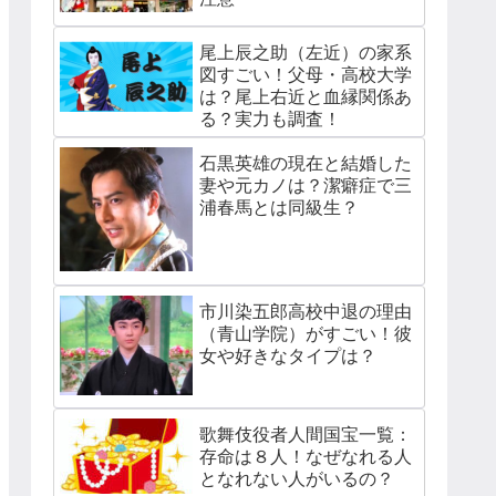
尾上辰之助（左近）の家系
図すごい！父母・高校大学
は？尾上右近と血縁関係あ
る？実力も調査！
石黒英雄の現在と結婚した
妻や元カノは？潔癖症で三
浦春馬とは同級生？
市川染五郎高校中退の理由
（青山学院）がすごい！彼
女や好きなタイプは？
歌舞伎役者人間国宝一覧：
存命は８人！なぜなれる人
となれない人がいるの？