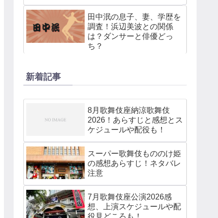
田中泯の息子、妻、学歴を
調査！浜辺美波との関係
は？ダンサーと俳優どっ
ち？
新着記事
8月歌舞伎座納涼歌舞伎
2026！あらすじと感想とス
ケジュールや配役も！
スーパー歌舞伎もののけ姫
の感想あらすじ！ネタバレ
注意
7月歌舞伎座公演2026感
想、上演スケジュールや配
役見どころも！