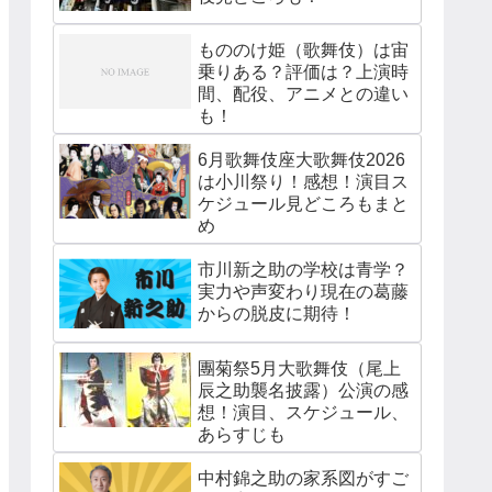
もののけ姫（歌舞伎）は宙
乗りある？評価は？上演時
間、配役、アニメとの違い
も！
6月歌舞伎座大歌舞伎2026
は小川祭り！感想！演目ス
ケジュール見どころもまと
め
市川新之助の学校は青学？
実力や声変わり現在の葛藤
からの脱皮に期待！
團菊祭5月大歌舞伎（尾上
辰之助襲名披露）公演の感
想！演目、スケジュール、
あらすじも
中村錦之助の家系図がすご