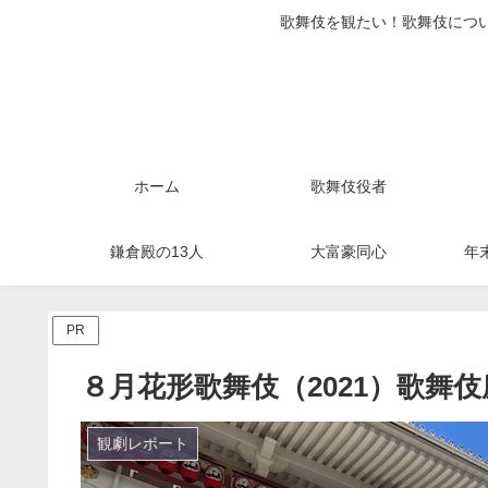
歌舞伎を観たい！歌舞伎につい
ホーム
歌舞伎役者
鎌倉殿の13人
大富豪同心
年
PR
８月花形歌舞伎（2021）歌舞
観劇レポート