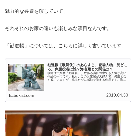
魅力的な弁慶を演じていて、
それぞれのお家の違いも楽しみな演目なんです。
「勧進帳」については、こちらに詳しく書いています。
勧進帳【歌舞伎】のあらすじ、登場人物、見どこ
ろ。弁慶役者は誰？海老蔵との関係は？
歌舞伎十八番「勧進帳」、数ある演目の中でも人気が高い
作品の一つです。私も、このお芝居が大好きで、何度とな
く観ていますが、観るたびに感動を覚える作品です。歌舞
伎初心者にもオススメの演目、その魅力をお伝えします。
この投稿をInstagramで見...
2019.04.30
kabukist.com