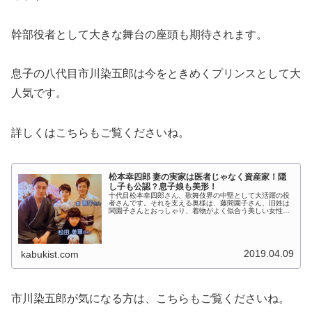
幹部役者として大きな舞台の座頭も期待されます。
息子の八代目市川染五郎は今をときめくプリンスとして大
人気です。
詳しくはこちらもご覧くださいね。
松本幸四郎 妻の実家は医者じゃなく資産家！隠
し子も公認？息子娘も美形！
十代目松本幸四郎さん、歌舞伎界の中堅として大活躍の役
者さんです。それを支える奥様は、藤間園子さん、旧姓は
関園子さんとおっしゃり、着物がよく似合う美しい女性で
す。その奥様のご実家が大変な資産家であるという噂やお
二人の馴れ初め、そして隠し子騒動...
2019.04.09
kabukist.com
市川染五郎が気になる方は、こちらもご覧くださいね。