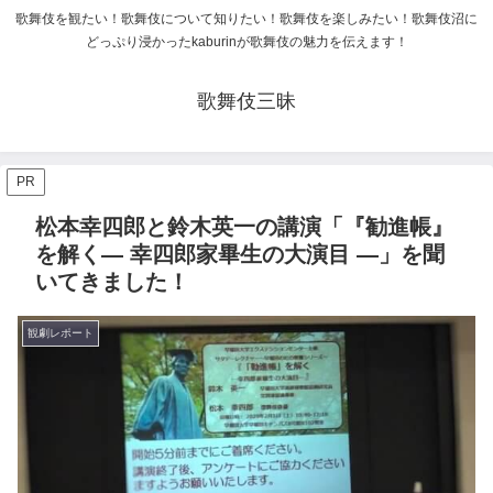
歌舞伎を観たい！歌舞伎について知りたい！歌舞伎を楽しみたい！歌舞伎沼に
どっぷり浸かったkaburinが歌舞伎の魅力を伝えます！
歌舞伎三昧
PR
松本幸四郎と鈴木英一の講演「『勧進帳』
を解く― 幸四郎家畢生の大演目 ―」を聞
いてきました！
観劇レポート