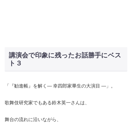
講演会で印象に残ったお話勝手にベス
ト３
「『勧進帳』を解く― 幸四郎家畢生の大演目 ―」。
歌舞伎研究家でもある鈴木英一さんは、
舞台の流れに沿いながら、