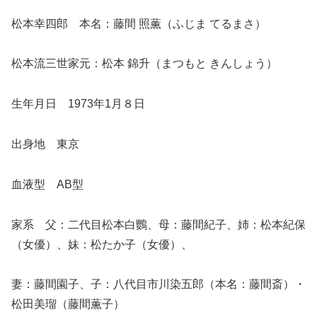
松本幸四郎 本名：藤間 照薫（ふじま てるまさ）
松本流三世家元：松本 錦升（まつもと きんしょう）
生年月日 1973年1月８日
出身地 東京
血液型 AB型
家系 父：二代目松本白鸚、母：藤間紀子、姉：松本紀保
（女優）、妹：松たか子（女優）、
妻：藤間園子、子：八代目市川染五郎（本名：藤間斎）・
松田美瑠（藤間薫子）