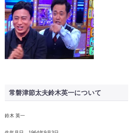
常磐津節太夫鈴木英一について
鈴木 英一
生年月日 1964年9月3日