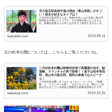
市川染五郎高校中退の理由（青山学院）がすご
い！彼女や好きなタイプは？
八代目市川染五郎さんは、高校3年生に上がる前に青山学
院高校を中退したそうです。その理由が気になりますよ
ね。歌舞伎役者さんの中には大学まで進学する方もいるの
になぜ中退なのか？実はその理由がすごいのです。美男子
（イケメンよりも高貴なイメージ）ぶ...
2019.05.11
kabukist.com
父の松本白鸚については、こちらもご覧くださいね。
二代目松本白鸚は歌舞伎役者で高麗屋の当主、勧
進帳、ラマンチャの男で快挙！！息子は松本幸四
郎、孫は市川染五郎。国民の祭典ではスピーチ
も！
二代目松本白鸚（まつもと はくおう）といえば、「勧進
帳」と「ラマンチャの男」。そのどちらにも、輝かしい記
録を打ち立てている現役人間国宝の歌舞伎役者なのです。
(adsbygoogle = window.adsbygoogle || [])....
2019.10.25
kabukist.com