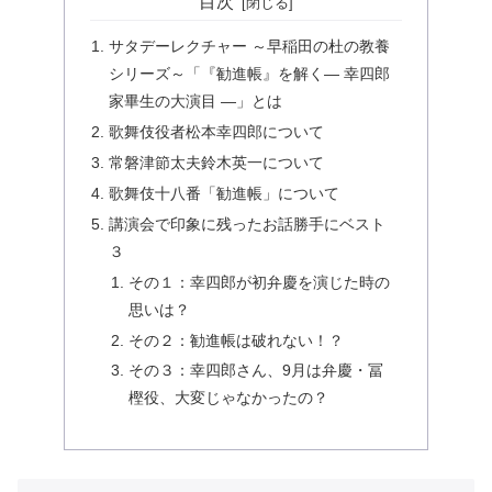
目次
サタデーレクチャー ～早稲田の杜の教養
シリーズ～「『勧進帳』を解く― 幸四郎
家畢生の大演目 ―」とは
歌舞伎役者松本幸四郎について
常磐津節太夫鈴木英一について
歌舞伎十八番「勧進帳」について
講演会で印象に残ったお話勝手にベスト
３
その１：幸四郎が初弁慶を演じた時の
思いは？
その２：勧進帳は破れない！？
その３：幸四郎さん、9月は弁慶・冨
樫役、大変じゃなかったの？