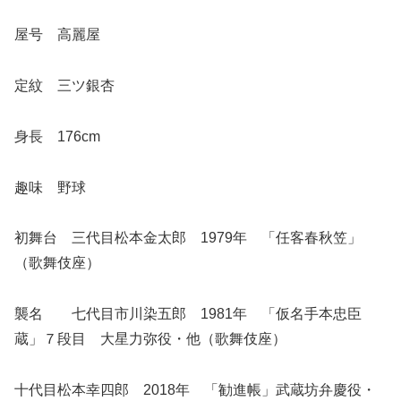
屋号 高麗屋
定紋 三ツ銀杏
身長 176cm
趣味 野球
初舞台 三代目松本金太郎 1979年 「任客春秋笠」
（歌舞伎座）
襲名 七代目市川染五郎 1981年 「仮名手本忠臣
蔵」７段目 大星力弥役・他（歌舞伎座）
十代目松本幸四郎 2018年 「勧進帳」武蔵坊弁慶役・