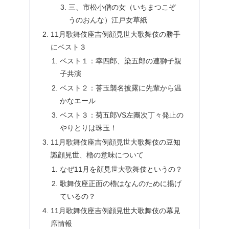
三、市松小僧の女（いちまつこぞ
うのおんな）江戸女草紙
11月歌舞伎座吉例顔見世大歌舞伎の勝手
にベスト３
ベスト１：幸四郎、染五郎の連獅子親
子共演
ベスト２：莟玉襲名披露に先輩から温
かなエール
ベスト３：菊五郎VS左團次丁々発止の
やりとりは珠玉！
11月歌舞伎座吉例顔見世大歌舞伎の豆知
識顔見世、櫓の意味について
なぜ11月を顔見世大歌舞伎というの？
歌舞伎座正面の櫓はなんのために揚げ
ているの？
11月歌舞伎座吉例顔見世大歌舞伎の幕見
席情報