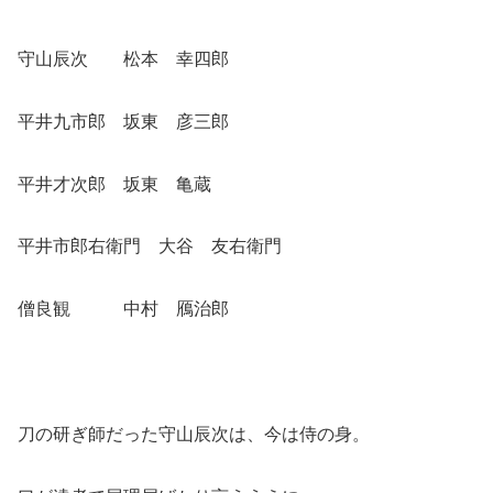
守山辰次 松本 幸四郎
平井九市郎 坂東 彦三郎
平井才次郎 坂東 亀蔵
平井市郎右衛門 大谷 友右衛門
僧良観 中村 鴈治郎
刀の研ぎ師だった守山辰次は、今は侍の身。