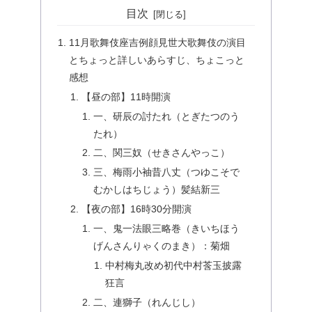
目次
11月歌舞伎座吉例顔見世大歌舞伎の演目
とちょっと詳しいあらすじ、ちょこっと
感想
【昼の部】11時開演
一、研辰の討たれ（とぎたつのう
たれ）
二、関三奴（せきさんやっこ）
三、梅雨小袖昔八丈（つゆこそで
むかしはちじょう）髪結新三
【夜の部】16時30分開演
一、鬼一法眼三略巻（きいちほう
げんさんりゃくのまき）：菊畑
中村梅丸改め初代中村莟玉披露
狂言
二、連獅子（れんじし）