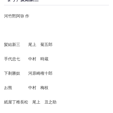
河竹黙阿弥 作
髪結新三 尾上 菊五郎
手代忠七 中村 時蔵
下剃勝奴 河原崎権十郎
お熊 中村 梅枝
紙屋丁稚長松 尾上 丑之助