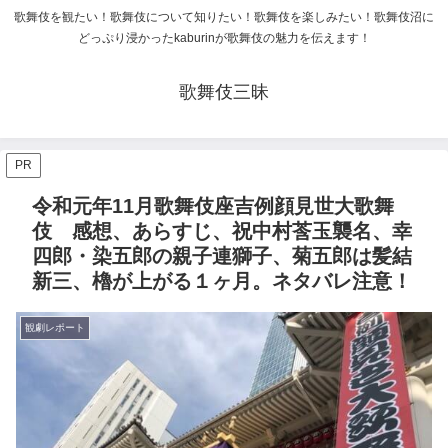
歌舞伎を観たい！歌舞伎について知りたい！歌舞伎を楽しみたい！歌舞伎沼に
どっぷり浸かったkaburinが歌舞伎の魅力を伝えます！
歌舞伎三昧
PR
令和元年11月歌舞伎座吉例顔見世大歌舞
伎 感想、あらすじ、祝中村莟玉襲名、幸
四郎・染五郎の親子連獅子、菊五郎は髪結
新三、櫓が上がる１ヶ月。ネタバレ注意！
観劇レポート