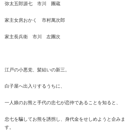
弥太五郎源七 市川 團蔵
家主女房おかく 市村萬次郎
家主長兵衛 市川 左團次
江戸の小悪党、髪結いの新三。
白子屋へ出入りするうちに、
一人娘のお熊と手代の忠七が恋仲であることを知ると、
忠七を騙してお熊を誘拐し、身代金をせしめようと企みま
す。