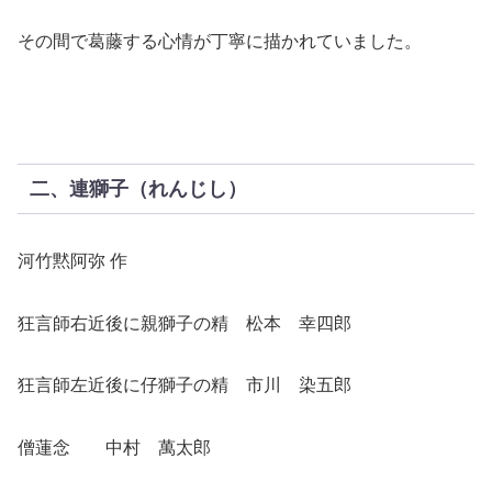
その間で葛藤する心情が丁寧に描かれていました。
二、連獅子（れんじし）
河竹黙阿弥 作
狂言師右近後に親獅子の精 松本 幸四郎
狂言師左近後に仔獅子の精 市川 染五郎
僧蓮念 中村 萬太郎