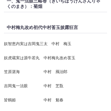
一、鬼一法眼三略巻（きいちほうげんさんりゃ
くのまき）：菊畑
中村梅丸改め初代中村莟玉披露狂言
奴智恵内実は吉岡鬼三太 中村 梅玉
奴虎蔵実は源牛若丸 中村梅丸改め莟玉
笠原湛海 中村 鴈治郎
吉岡鬼一法眼 中村 芝翫
皆鶴姫 中村 魁春