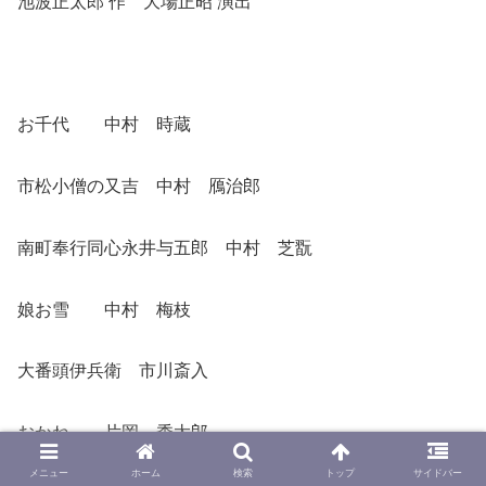
池波正太郎 作 大場正昭 演出
お千代 中村 時蔵
市松小僧の又吉 中村 鴈治郎
南町奉行同心永井与五郎 中村 芝翫
娘お雪 中村 梅枝
大番頭伊兵衛 市川斎入
おかね 片岡 秀太郎
メニュー
ホーム
検索
トップ
サイドバー